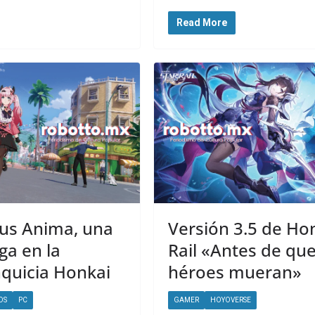
Read More
us Anima, una
Versión 3.5 de Hon
ga en la
Rail «Antes de que
nquicia Honkai
héroes mueran»
OS
PC
GAMER
HOYOVERSE