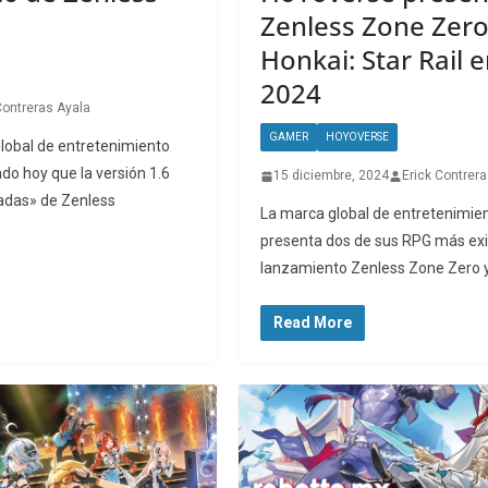
Zenless Zone Zero
Honkai: Star Rail 
2024
Contreras Ayala
GAMER
HOYOVERSE
lobal de entretenimiento
ado hoy que la versión 1.6
15 diciembre, 2024
Erick Contrer
dadas» de Zenless
La marca global de entretenimi
presenta dos de sus RPG más exi
lanzamiento Zenless Zone Zero 
Read More