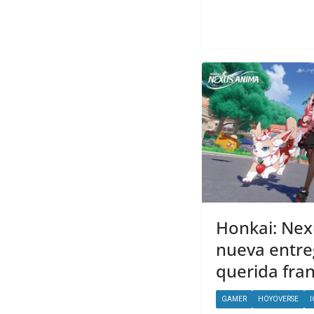
Honkai: Nex
nueva entre
querida fra
GAMER
HOYOVERSE
I