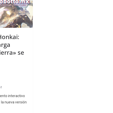
Honkai:
arga
ierra» se
ez
ento interactivo
la nueva versión