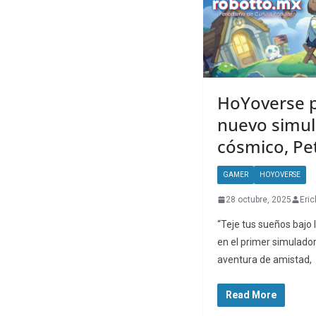
HoYoverse p
nuevo simul
cósmico, Pet
GAMER
HOYOVERSE
28 octubre, 2025
Eric
“Teje tus sueños bajo 
en el primer simulado
aventura de amistad,
Read More