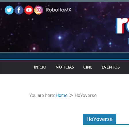
Skip
to
content
INICIO
NOTICIAS
CINE
EVENTOS
You are here:
Home
HoYoverse
HoYoverse