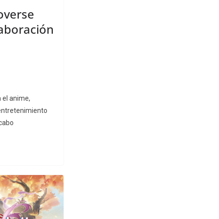
overse
aboración
a el anime,
entretenimiento
 cabo