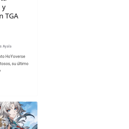
 y
en TGA
as Ayala
ento HoYoverse
tosos, su último
y