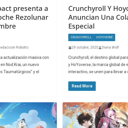
act presenta a
Crunchyroll Y Hoy
Noche Rezolunar
Anuncian Una Col
embre
Especial
CRUNCHYROLL
HOYOVERSE
edaccion Robotto
29 octubre, 2025
Diana Wolf
a actualización masiva con
Crunchyroll, el destino global par
 en Nod Krai, un nuevo
y HoYoverse, la marca global de 
s Taumatúrgicos” y el
interactivo, se unen para llevar a
Read More