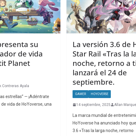
resenta su
La versión 3.6 de 
ador de vida
Star Rail «Tras la l
it Planet
noche, retorno a t
lanzará el 24 de
septiembre.
k Contreras Ayala
GAMER
HOYOVERSE
las estrellas” — ¡Adéntrate
r de vida de HoYoverse, una
14 septiembre, 2025
Allan Marqu
La marca mundial de entretenimi
HoYoverse ha anunciado hoy que 
3.6 «Tras la larga noche, retorno