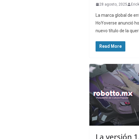
28 agosto, 2025
Eric
La marca global de en
HoYoverse anunció ho
nuevo título de la que
Read More
La versión 1