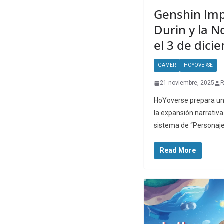
Genshin Imp
Durin y la 
el 3 de dici
GAMER
HOYOVERSE
21 noviembre, 2025
R
HoYoverse prepara un
la expansión narrativa
sistema de “Personaje
Read More