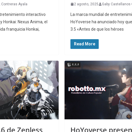
k Contreras Ayala
2 agosto, 2025
Gaby Castellanos 
tretenimiento interactivo
La marca mundial de entretenimi
y Honkai: Nexus Anima, el
HoYoverse ha anunciado hoy que 
rida franquicia Honkai,
3.5 «Antes de que los héroes
Read More
.6 de Zenless
HoYoverse presen