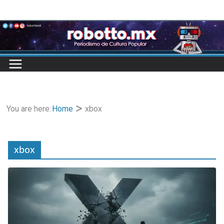
Skip
to
content
You are here:
Home
xbox
xbox