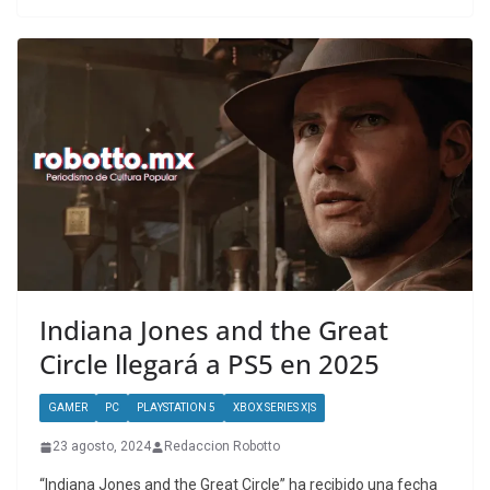
Indiana Jones and the Great
Circle llegará a PS5 en 2025
GAMER
PC
PLAYSTATION 5
XBOX SERIES X|S
23 agosto, 2024
Redaccion Robotto
“Indiana Jones and the Great Circle” ha recibido una fecha