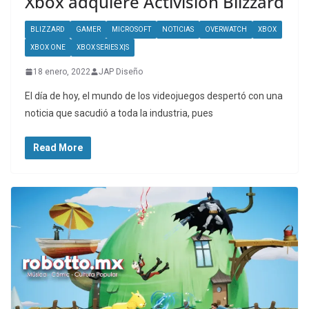
Xbox adquiere Activision Blizzard
BLIZZARD
GAMER
MICROSOFT
NOTICIAS
OVERWATCH
XBOX
XBOX ONE
XBOX SERIES X|S
18 enero, 2022
JAP Diseño
El día de hoy, el mundo de los videojuegos despertó con una
noticia que sacudió a toda la industria, pues
Read More