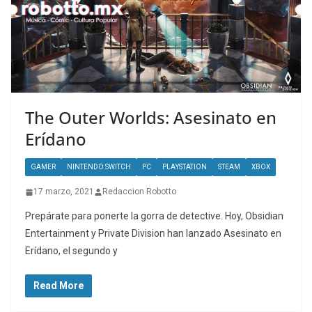
The Outer Worlds: Asesinato en
Erídano
GAMER
NINTENDO SWITCH
PC
PLAYSTATION
STEAM
XBOX
17 marzo, 2021
Redaccion Robotto
Prepárate para ponerte la gorra de detective. Hoy, Obsidian
Entertainment y Private Division han lanzado Asesinato en
Erídano, el segundo y
Read More