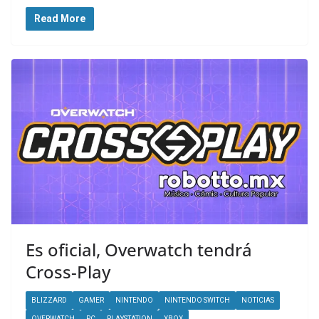
Read More
Es oficial, Overwatch tendrá
Cross-Play
BLIZZARD
GAMER
NINTENDO
NINTENDO SWITCH
NOTICIAS
OVERWATCH
PC
PLAYSTATION
XBOX