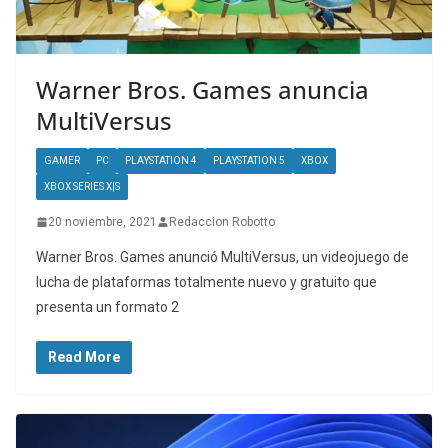
Warner Bros. Games anuncia
MultiVersus
GAMER
PC
PLAYSTATION 4
PLAYSTATION 5
XBOX
XBOX SERIES X|S
20 noviembre, 2021
Redaccion Robotto
Warner Bros. Games anunció MultiVersus, un videojuego de
lucha de plataformas totalmente nuevo y gratuito que
presenta un formato 2
Read More