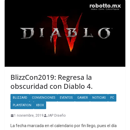
BlizzCon2019: Regresa la
obscuridad con Diablo 4.
BLIZZARD
CONVENCIONES
EVENTOS
GAMER
NOTICIAS
PC
PLAYSTATION
XBOX
1 noviembre, 2019
JAP Diseño
La fecha marcada en el calendario por fin llego, pues el día